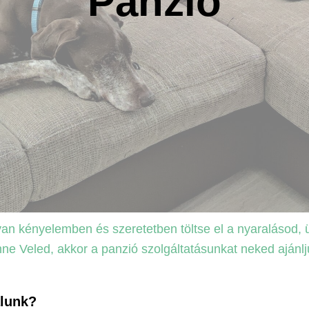
Panzió
n kényelemben és szeretetben töltse el a nyaralásod, üzl
nne Veled, akkor a panzió szolgáltatásunkat neked ajánlj
álunk?