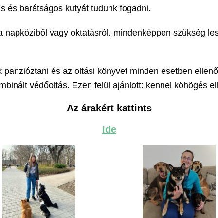
s és barátságos kutyát tudunk fogadni.
napköziből vagy oktatásról, mindenképpen szükség lesz
unk panzióztani és az oltási könyvet minden esetben elle
mbinált védőoltás. Ezen felül ajánlott: kennel köhögés el
Az árakért kattints
ide