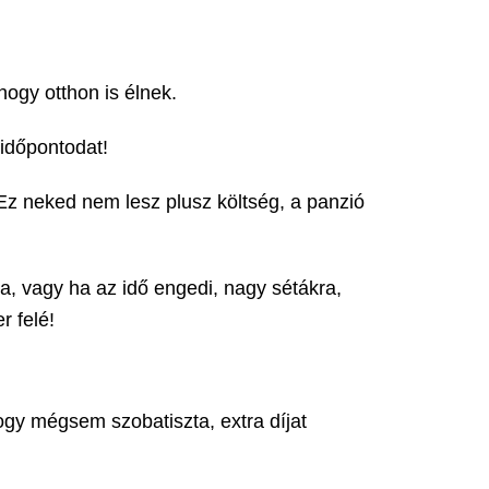
hogy otthon is élnek.
 időpontodat!
 Ez neked nem lesz plusz költség, a panzió
, vagy ha az idő engedi, nagy sétákra,
r felé!
ogy mégsem szobatiszta, extra díjat