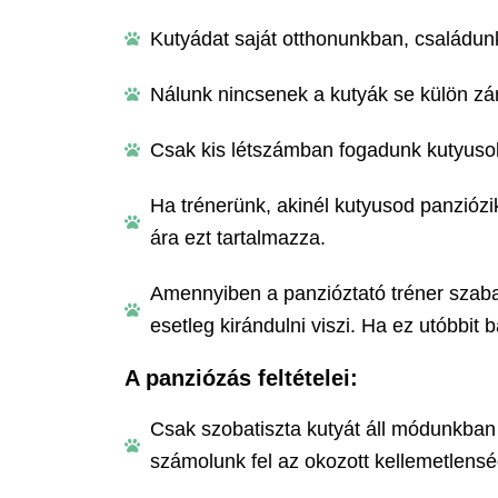
Kutyádat saját otthonunkban, családunkk
Nálunk nincsenek a kutyák se külön zárv
Csak kis létszámban fogadunk kutyusokat
Ha trénerünk, akinél kutyusod panziózi
ára ezt tartalmazza.
Amennyiben a panzióztató tréner szaba
esetleg kirándulni viszi. Ha ez utóbbit 
A panziózás feltételei:
Csak szobatiszta kutyát áll módunkban 
számolunk fel az okozott kellemetlens