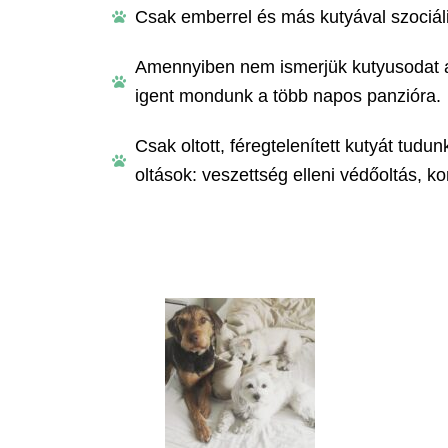
Csak emberrel és más kutyával szociáli
Amennyiben nem ismerjük kutyusodat a 
igent mondunk a több napos panzióra.
Csak oltott, féregtelenített kutyát tud
oltások: veszettség elleni védőoltás, ko