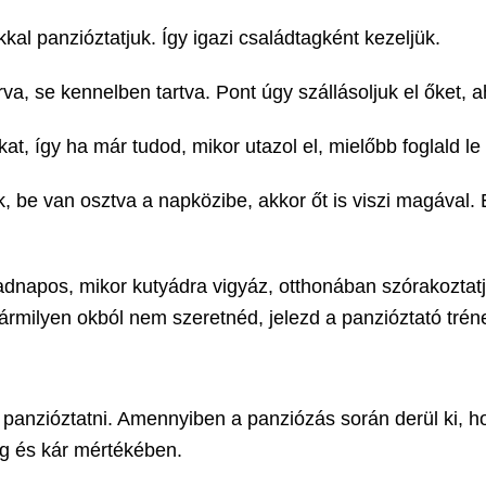
al panzióztatjuk. Így igazi családtagként kezeljük.
a, se kennelben tartva. Pont úgy szállásoljuk el őket, a
, így ha már tudod, mikor utazol el, mielőbb foglald le
k, be van osztva a napközibe, akkor őt is viszi magával.
dnapos, mikor kutyádra vigyáz, otthonában szórakoztatja
bármilyen okból nem szeretnéd, jelezd a panzióztató tréne
panzióztatni. Amennyiben a panziózás során derül ki, h
ég és kár mértékében.