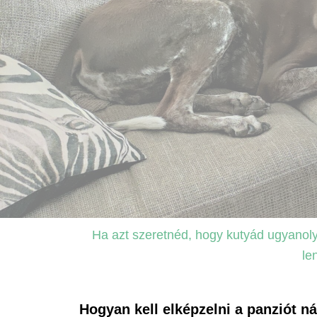
Ha azt szeretnéd, hogy kutyád ugyanolya
le
Hogyan kell elképzelni a panziót n