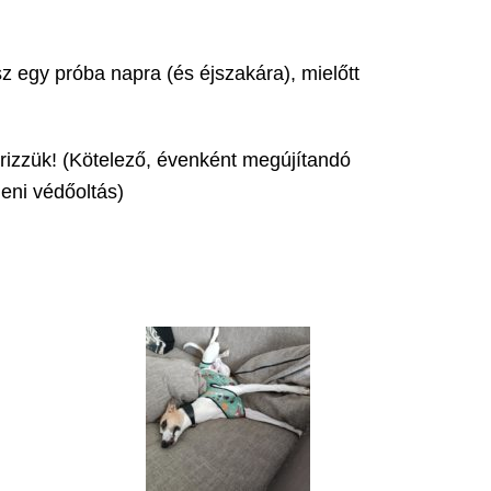
 egy próba napra (és éjszakára), mielőtt
nőrizzük! (Kötelező, évenként megújítandó
leni védőoltás)